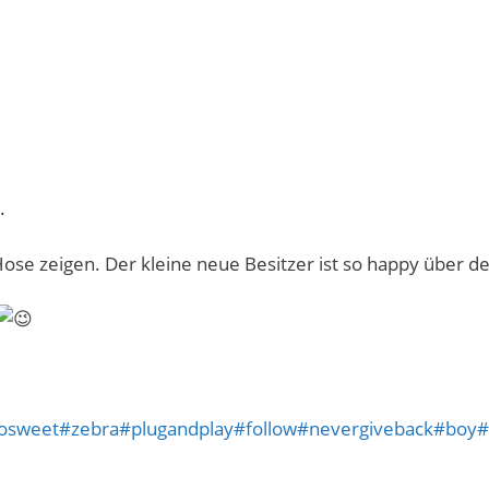
se zeigen. Der kleine neue Besitzer ist so happy über de
osweet
#zebra
#plugandplay
#follow
#nevergiveback
#boy
#