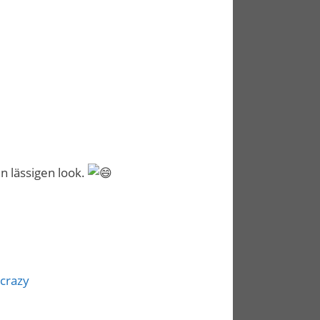
n lässigen look.
crazy