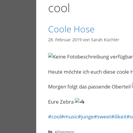
cool
Coole Hose
28. Februar 2019
von
Sarah Küchler
Heute möchte ich euch diese coole Ho
Morgen folgt das passende Oberteil
Eure Zebra
#cool
#music
#junge
#sweet
#ilikeit
#s
Kategorien
Allgemein