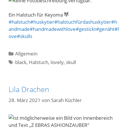
Ein Halstuch für Keyoma
#halstuch
#huskytier
#halstuchfürdashuskytier
#h
andmade
#handmadewithlove
#gestickt
#genäht
#l
ove
#skulls
Kategorien
Allgemein
Schlagwörter
black
,
Halstuch
,
lovely
,
skull
Lila Drachen
28. März 2021
von
Sarah Küchler