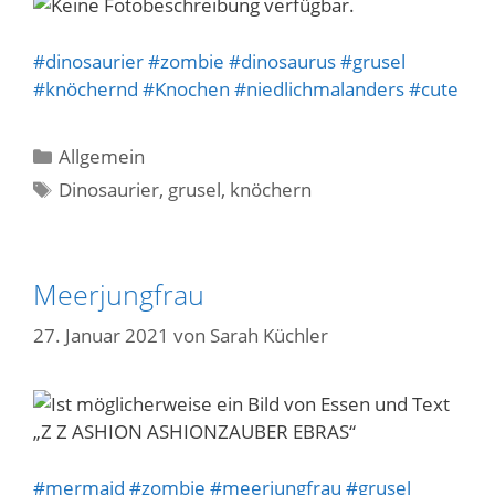
#dinosaurier
#zombie
#dinosaurus
#grusel
#knöchernd
#Knochen
#niedlichmalanders
#cute
Kategorien
Allgemein
Schlagwörter
Dinosaurier
,
grusel
,
knöchern
Meerjungfrau
27. Januar 2021
von
Sarah Küchler
#mermaid
#zombie
#meerjungfrau
#grusel