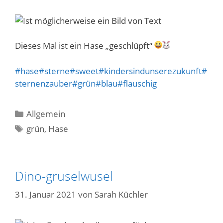
Dieses Mal ist ein Hase „geschlüpft“
#hase
#sterne
#sweet
#kindersindunserezukunft
#
sternenzauber
#grün
#blau
#flauschig
Kategorien
Allgemein
Schlagwörter
grün
,
Hase
Dino-gruselwusel
31. Januar 2021
von
Sarah Küchler