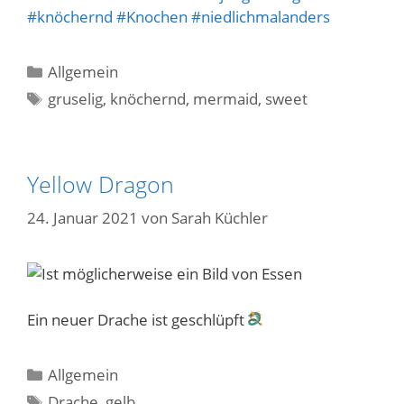
#knöchernd
#Knochen
#niedlichmalanders
Kategorien
Allgemein
Schlagwörter
gruselig
,
knöchernd
,
mermaid
,
sweet
Yellow Dragon
24. Januar 2021
von
Sarah Küchler
Ein neuer Drache ist geschlüpft
Kategorien
Allgemein
Schlagwörter
Drache
,
gelb