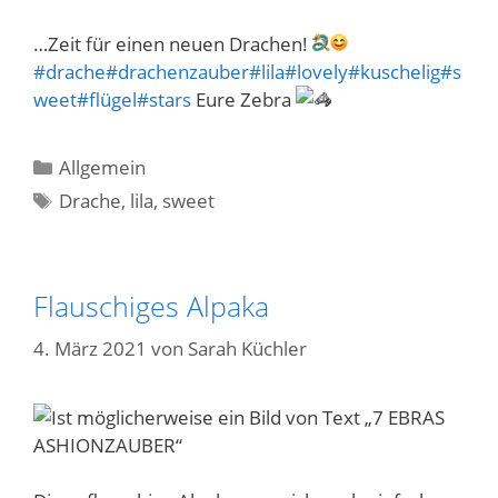
…Zeit für einen neuen Drachen!
#drache
#drachenzauber
#lila
#lovely
#kuschelig
#s
weet
#flügel
#stars
Eure Zebra
Kategorien
Allgemein
Schlagwörter
Drache
,
lila
,
sweet
Flauschiges Alpaka
4. März 2021
von
Sarah Küchler