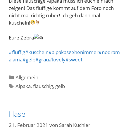
Diese flauschige Alpaka muss ich euch einfach
zeigen! Das fluffige kommt auf dem Foto noch
nicht mal richtig rüber! Ich geh dann mal
kuscheln!
Eure Zebra
#fluffig
#kuscheln
#alpakasgehenimmer
#nodram
alama
#gelb
#grau
#lovely
#sweet
Kategorien
Allgemein
Schlagwörter
Alpaka
,
flauschig
,
gelb
Hase
21. Februar 2021
von
Sarah Küchler