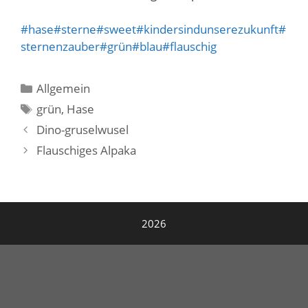
#hase
#sterne
#sweet
#kindersindunserezukunft
#
sternenzauber
#grün
#blau
#flauschig
Kategorien
Allgemein
Schlagwörter
grün
,
Hase
Dino-gruselwusel
Flauschiges Alpaka
2026