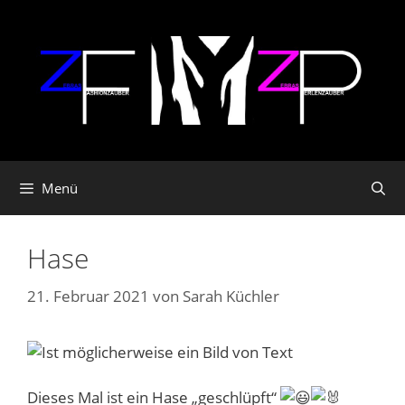
Zum
Inhalt
springen
Menü
Hase
21. Februar 2021
von
Sarah Küchler
Dieses Mal ist ein Hase „geschlüpft“